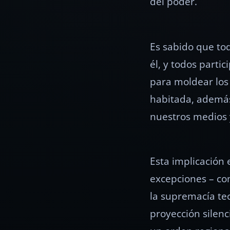
del poder.
Es sabido que to
él, y todos parti
para moldear los
habitada, además
nuestros medios y
Esta implicación 
excepciones – co
la supremacía tecn
proyección silenc