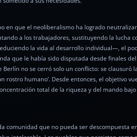
l sometido a sus necesidades.
po en que el neoliberalismo ha logrado neutraliza
ndo a los trabajadores, sustituyendo la lucha col
reduciendo la vida al desarrollo individual—, el po
enda que le había sido disputada desde finales del 
 Berlín no se cerró solo un conflicto: se clausuró 
on rostro humano’. Desde entonces, el objetivo vue
oncentración total de la riqueza y del mando bajo
oda comunidad que no pueda ser descompuesta en