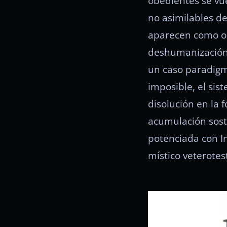
obedientes se vue
no asimilables de
aparecen como o
deshumanización q
un caso paradigmá
imposible, el sis
disolución en la 
acumulación soste
potenciada con In
místico veterote