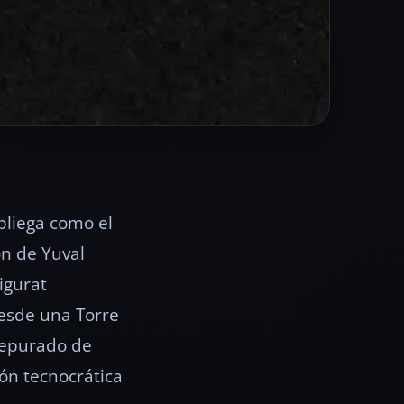
spliega como el
ón de Yuval
igurat
esde una Torre
depurado de
ión tecnocrática