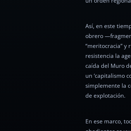
un orden regiona
Así, en este tiem
obrero —fragmenta
“meritocracia” y 
resistencia la ag
caída del Muro de
un ‘capitalismo c
simplemente la c
de explotación.
En ese marco, t