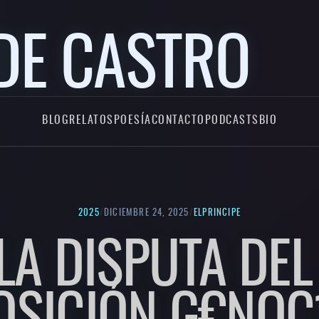
DE CASTRO
BLOG
RELATOS
POESÍA
CONTACTO
PODCASTS
BIO
2025
/
DICIEMBRE 24, 2025
/
ELPRINCIPE
LA DISPUTA DEL
OSICIÓN G€NOC